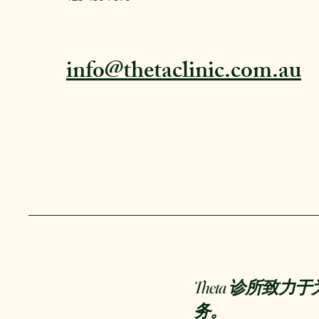
info@thetaclinic.com.au
Theta 诊所致
务。