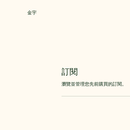
金宇
訂閱
瀏覽並管理您先前購買的訂閱。